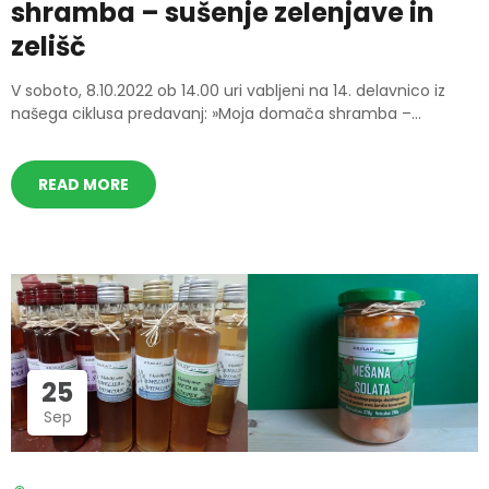
shramba – sušenje zelenjave in
zelišč
V soboto, 8.10.2022 ob 14.00 uri vabljeni na 14. delavnico iz
našega ciklusa predavanj: »Moja domača shramba –...
READ MORE
25
Sep