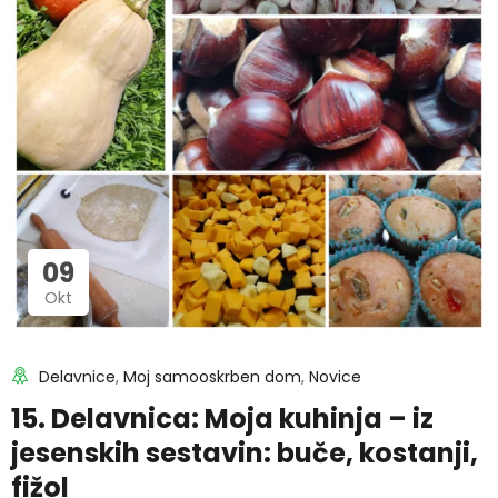
09
Okt
Delavnice
,
Moj samooskrben dom
,
Novice
15. Delavnica: Moja kuhinja – iz
jesenskih sestavin: buče, kostanji,
fižol