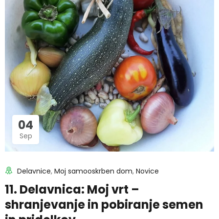
04
Sep
Delavnice
,
Moj samooskrben dom
,
Novice
11. Delavnica: Moj vrt –
shranjevanje in pobiranje semen