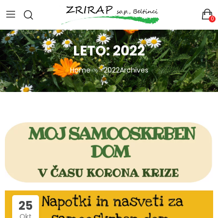
0
LETO:
2022
Home
2022Archives
25
Okt