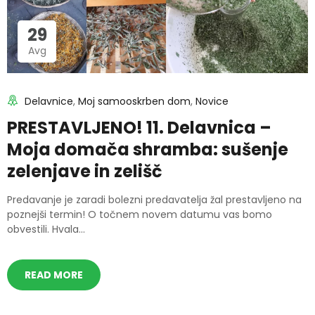
29
Avg
Delavnice
,
Moj samooskrben dom
,
Novice
PRESTAVLJENO! 11. Delavnica –
Moja domača shramba: sušenje
zelenjave in zelišč
Predavanje je zaradi bolezni predavatelja žal prestavljeno na
poznejši termin! O točnem novem datumu vas bomo
obvestili. Hvala...
READ MORE