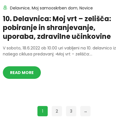
Delavnice
,
Moj samooskrben dom
,
Novice
10. Delavnica: Moj vrt – zelišča:
pobiranje in shranjevanje,
uporaba, zdravilne učinkovine
V soboto, 18.6.2022 ob 10.00 uri vabljeni na 10. delavnico iz
našega ciklusa predavanj: »Moj vrt – zelišča:...
READ MORE
1
2
3
→