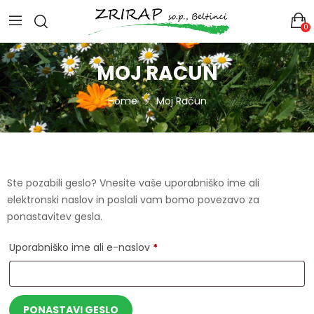
0
MOJ RAČUN
Home
Moj Račun
Ste pozabili geslo? Vnesite vaše uporabniško ime ali
elektronski naslov in poslali vam bomo povezavo za
ponastavitev gesla.
Zahtevano
Uporabniško ime ali e-naslov
*
PONASTAVI GESLO