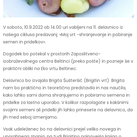
V soboto, 10.9.2022 ob 14.00 uri vabljeni na 11. delavnico iz
našega ciklusa predavanj: »Moj vrt -shranjevanje in pobiranje
semen in pridelkov«.
Dogodek bo potekal v prostorih Zaposlitveno-
izobraževalnega centra Beltinci (preko pošte) in pozneje še v
praktični obliki na Eko vrtu Beltinec.
Delavnico bo izvajala Brigita Šušteršič (Brigitin vrt). Brigita
nam bo praktično in teoretično predstavila in nas naučila,
kako lahko sami doma shranjujemo in pobiramo semena in
pridelke za lastno uporabo. V kolikor razpolagate s kakšnimi
svojimi semeni ali pridelki jih lahko prinesete na delavnico, da
jih med seboj izmenjamo.
Vsak udeleženec bo na delavnici prejel veliko novega in
uporabnega znanja, pa tudi Brigitino najnovejšo knjigo o