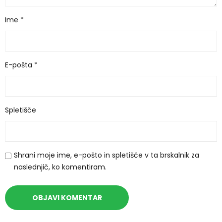
Ime
*
E-pošta
*
Spletišče
Shrani moje ime, e-pošto in spletišče v ta brskalnik za
naslednjič, ko komentiram.
A