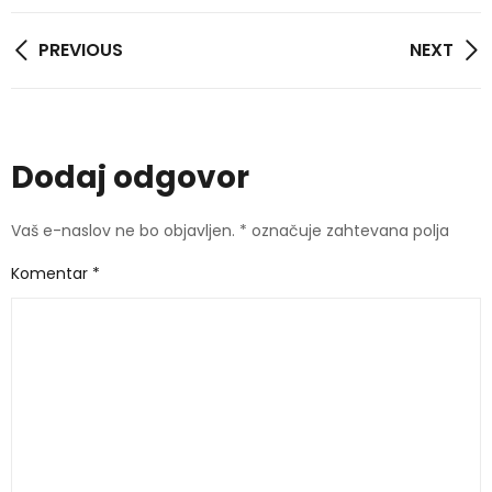
Navigacija
PREVIOUS
NEXT
prispevka
Dodaj odgovor
Vaš e-naslov ne bo objavljen.
*
označuje zahtevana polja
Komentar
*