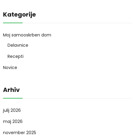
l
t
Kategorije
e
r
n
Moj samooskrben dom
a
Delavnice
t
i
Recepti
v
Novice
e
:
Arhiv
julij 2026
maj 2026
november 2025