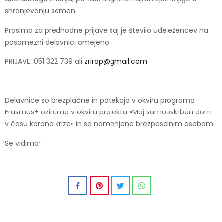
shranjevanju semen.
Prosimo za predhodne prijave saj je število udeležencev na
posamezni delavnici omejeno.
PRIJAVE: 051 322 739 ali
zrirap@gmail.com
Delavnice so brezplačne in potekajo v okviru programa
Erasmus+ oziroma v okviru projekta »Moj samooskrben dom
v času korona krize« in so namenjene brezposelnim osebam.
Se vidimo!