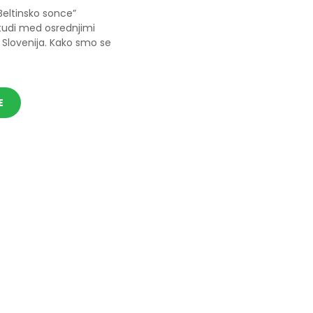
o “Beltinsko sonce”
tudi med osrednjimi
V Slovenija. Kako smo se
E