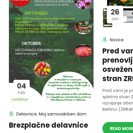
26
Jan
Novice
Pred vam
prenovlj
osvežen
stran Z
04
Pred vami je p
Feb
spletna stran 
razvijanje alte
Beltinci (ZRIRAP
Delavnice
,
Moj samooskrben dom
Brezplačne delavnice
READ MOR