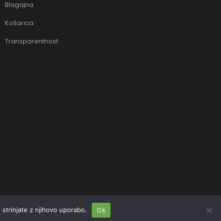
Blagajna
Košarica
Transparentnost
strinjate z njihovo uporabo.
Ok