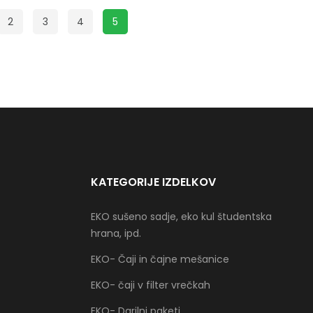
2
3
4
5
KATEGORIJE IZDELKOV
EKO sušeno sadje, eko kul študentska
hrana, ipd.
EKO- Čaji in čajne mešanice
EKO- čaji v filter vrečkah
EKO- Darilni paketi