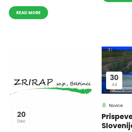
READ MORE
30
Jul
Novice
20
Prispev
Dec
Slovenij