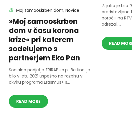
7. julija je bil
Moj samooskrben dom
,
Novice
predstavljeno 
poročili na RT
»Moj samooskrben
odrezali,...
dom v času korona
krize« pri katerem
READ MOR
sodelujemo s
partnerjem Eko Pan
Socialno podjetje ZRIRAP so.p., Beltinci je
bilo v letu 2021 uspešno na razpisu v
okviru programa Erasmus+ s...
READ MORE