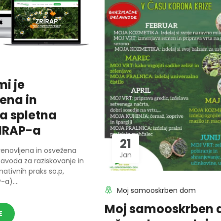
i je
ena in
a spletna
RIRAP-a
21
renovljena in osvežena
Jan
Zavoda za raziskovanje in
rnativnih praks so.p,
-a)....
Moj samooskrben dom
Moj samooskrben
E