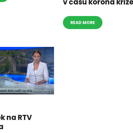
v času korona kriz
READ MORE
ek na RTV
a