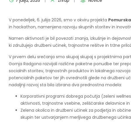
7 julija, 2026
Zrirap
Novice
V ponedeljek, 6. julija 2026, smo v okviru projekta
Pomurska i
in hackathon, namenjena razvoju skupnih storitev in inovati
Namen aktivnosti je bil povezati znanja, izkušnje in dejavno
ki združujejo družbeni učinek, trajnostne rešitve in tržne prilo
V prvem delu srečanja smo skupaj skupaj s projektnima part
Gornja Radgona razvijali različne paketne ponudbe ter prepo
socialnih storitev, trajnostnih produktov in lokalnega razvo
potencialnih paketov ter jih ovrednotili glede na družbeni uč
nadaljnji razvoj sta bila izbrana dva prednostna modela:
Korporativni programi dobrega počutja (zeleni wellne
aktivnosti, trajnostne vsebine, zeliščarske delavnice in
Zelena okolica in družbeni učinek za podjetja in občine,
skupin ter ustvarjanjem merljivega družbenega učinka