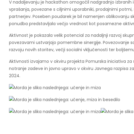
V nadaljevanju je hackathon omogočil nadgradnjo izbranih id
vprašanja, povezane s ciljnimi uporabniki, prodajnimi potmi
partnerjev. Poseben poudarek je bil namenjen oblikovanju s
ponudba predstavljala večjo vrednost kot posamezne aktivno
Aktivnost je pokazala velik potencial za nadaljnji razvoj skupni
povezavami ustvarjajo pomembne sinergije. Povezovanje soc
razvoju novih storitev, večji socialni vključenosti ter boljše
Aktivnosti izvajamo v okviru projekta Pomurska iniciativa za 
notranje zadeve in javno upravo v okviru Javnega razpisa za r
2024.