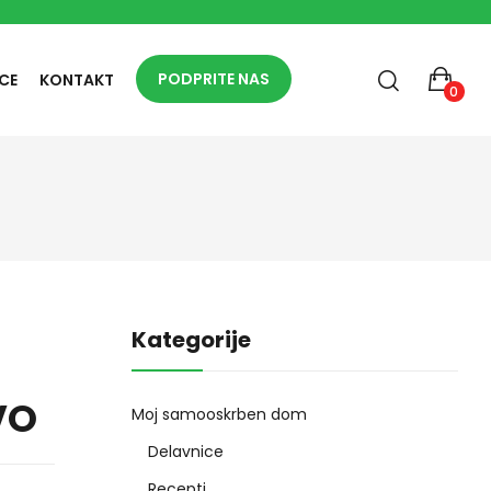
PODPRITE NAS
CE
KONTAKT
0
Kategorije
VO
Moj samooskrben dom
Delavnice
Recepti