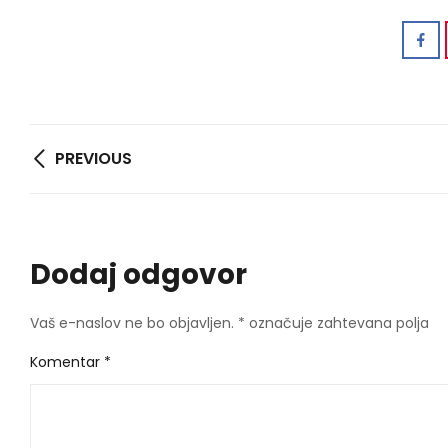
Navigacija
PREVIOUS
prispevka
Dodaj odgovor
Vaš e-naslov ne bo objavljen.
*
označuje zahtevana polja
Komentar
*