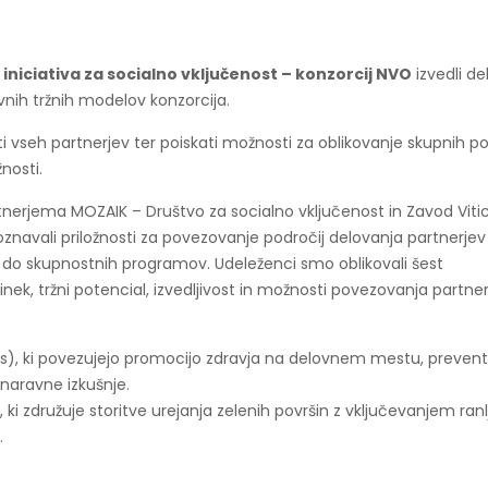
niciativa za socialno vključenost – konzorcij NVO
izvedli de
vnih tržnih modelov konzorcija.
sti vseh partnerjev ter poiskati možnosti za oblikovanje skupnih p
žnosti.
nerjema MOZAIK – Društvo za socialno vključenost in Zavod Vitic
znavali priložnosti za povezovanje področij delovanja partnerjev
ja do skupnostnih programov. Udeleženci smo oblikovali šest
inek, tržni potencial, izvedljivost in možnosti povezovanja partner
ss), ki povezujejo promocijo zdravja na delovnem mestu, preven
 naravne izkušnje.
 ki združuje storitve urejanja zelenih površin z vključevanjem ranlj
.