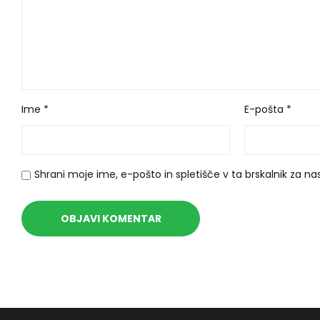
Ime
*
E-pošta
*
Shrani moje ime, e-pošto in spletišče v ta brskalnik za na
A
l
t
e
r