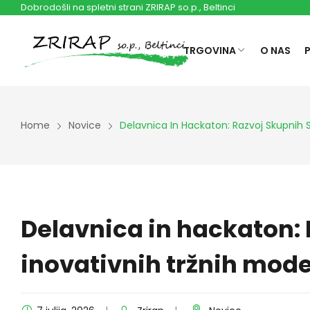
Dobrodošli na spletni strani ZRIRAP so.p., Beltinci
TRGOVINA
O NAS
Home
Novice
Delavnica In Hackaton: Razvoj Skupnih S
Delavnica in hackaton: 
inovativnih tržnih mode