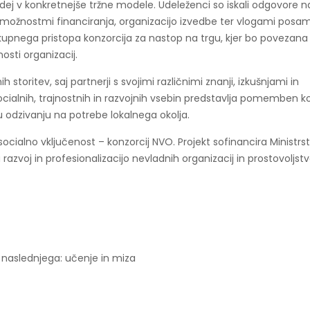
ej v konkretnejše tržne modele. Udeleženci so iskali odgovore n
, možnostmi financiranja, organizacijo izvedbe ter vlogami posa
kupnega pristopa konzorcija za nastop na trgu, kjer bo povezana
sti organizacij.
h storitev, saj partnerji s svojimi različnimi znanji, izkušnjami in
ialnih, trajnostnih in razvojnih vsebin predstavlja pomemben ko
mu odzivanju na potrebe lokalnega okolja.
socialno vključenost – konzorcij NVO. Projekt sofinancira Ministrs
azvoj in profesionalizacijo nevladnih organizacij in prostovoljst