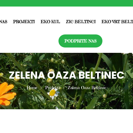
NAS
PROJEKTI
EKO KUL
ZIC BELTINCI
EKO VRT BEL
PODPRITE NAS
ZELENA OAZA BELTINEC
Home
Projekti
Zelena Oaza Beltinec