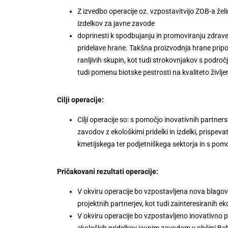
Z izvedbo operacije oz. vzpostavitvijo ZOB-a že
izdelkov za javne zavode
doprinesti k spodbujanju in promoviranju zdraveg
pridelave hrane. Takšna proizvodnja hrane pripom
ranljivih skupin, kot tudi strokovnjakov s podro
tudi pomenu biotske pestrosti na kvaliteto življen
Cilji operacije:
Cilji operacije so: s pomočjo inovativnih partne
zavodov z ekološkimi pridelki in izdelki, prisp
kmetijskega ter podjetniškega sektorja in s pom
Pričakovani rezultati operacije:
V okviru operacije bo vzpostavljena nova bla
projektnih partnerjev, kot tudi zainteresiranih
V okviru operacije bo vzpostavljeno inovativno 