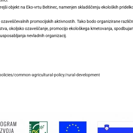
inci.
rejši objekt na Eko-vrtu Beltinec, namenjen skladiščenju ekoloških pridelko
/ ozaveščevalnih promocijskih aktivnostih. Tako bodo organizirane različ
lstva, okoljsko ozaveščanje, promocijo ekološkega kmetovanja, spodbuj
 usposabljanja nevladnih organizacij.
-policies/common-agricultural-policy/rural-development