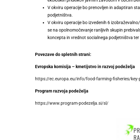
ekoloških pridelkov javnim zavodom v občini Belt
V okviru operacije bo prenovljen in adaptiran sta
podjetništva.
V okviru operacije bo izvedenih 6 izobraževalno
se na opolnomočevanje ranljivih skupin prebiva
koncepta in vrednot socialnega podjetništva ter
Povezave do spletnih strani:
Evropska komisija – kmetijstvo in razvoj podeželja
https://ec.europa.eu/info/food-farming-fisheries/key
Program razvoja podeželja
https://www.program-podezelja.si/sl/