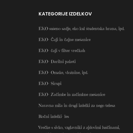
KATEGORIJE IZDELKOV
EKO sušeno sadje, eko kul študentska hrana, ipd.
EKO- Čaji in čajne mešanice
EKO- čaji v filter vrečkah
EKO- Darilni paketi
EKO- Omake, vložnine, ipd.
EKO- Sirupi
EKO- Začimbe in začimbne mešanice
Naravna mila in drugi izdelki za nego telesa
Ročni izdelki- les
Vrečke s sivko, vzglavniki z ajdovimi luščinami,