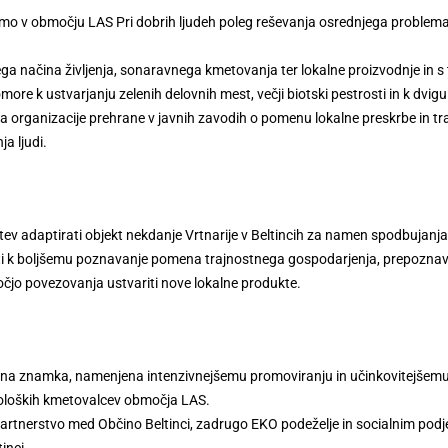
limo v območju LAS Pri dobrih ljudeh poleg reševanja osrednjega problema 
a načina življenja, sonaravnega kmetovanja ter lokalne proizvodnje in s te
ore k ustvarjanju zelenih delovnih mest, večji biotski pestrosti in k dvig
čja organizacije prehrane v javnih zavodih o pomenu lokalne preskrbe in t
ja ljudi.
rstev adaptirati objekt nekdanje Vrtnarije v Beltincih za namen spodbujanj
evati k boljšemu poznavanje pomena trajnostnega gospodarjenja, prepoznavn
očjo povezovanja ustvariti nove lokalne produkte.
govna znamka, namenjena intenzivnejšemu promoviranju in učinkovitejše
 ekoloških kmetovalcev območja LAS.
partnerstvo med Občino Beltinci, zadrugo EKO podeželje in socialnim pod