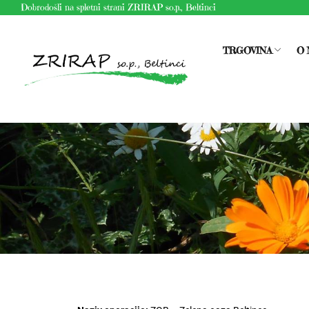
Dobrodošli na spletni strani ZRIRAP so.p., Beltinci
TRGOVINA
O 