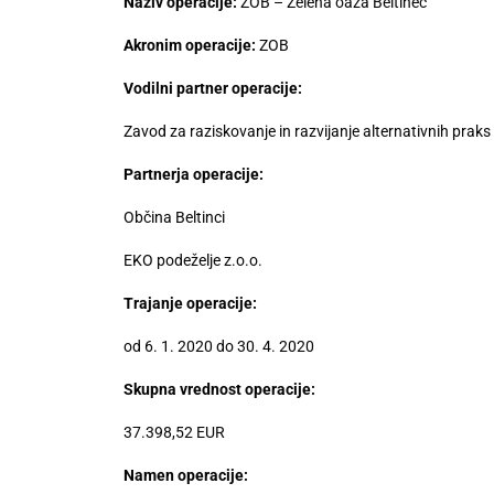
Naziv operacije:
ZOB – Zelena oaza Beltinec
Akronim operacije:
ZOB
Vodilni partner operacije:
Zavod za raziskovanje in razvijanje alternativnih praks s
Partnerja operacije:
Občina Beltinci
EKO podeželje z.o.o.
Trajanje operacije:
od 6. 1. 2020 do 30. 4. 2020
Skupna vrednost operacije:
37.398,52 EUR
Namen operacije: