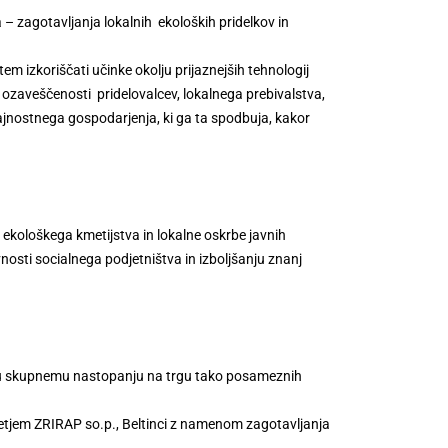
– zagotavljanja lokalnih ekoloških pridelkov in
m izkoriščati učinke okolju prijaznejših tehnologij
u ozaveščenosti pridelovalcev, lokalnega prebivalstva,
rajnostnega gospodarjenja, ki ga ta spodbuja, kakor
a ekološkega kmetijstva in lokalne oskrbe javnih
osti socialnega podjetništva in izboljšanju znanj
mu skupnemu nastopanju na trgu tako posameznih
jetjem ZRIRAP so.p., Beltinci z namenom zagotavljanja