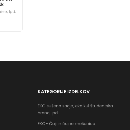
ški
ne, Ipd.
KATEGORIJE IZDELKOV
EKO sušeno sadje, eko kul študentska
hrana, ipd.
EKO- Čaji in čajne mešanice