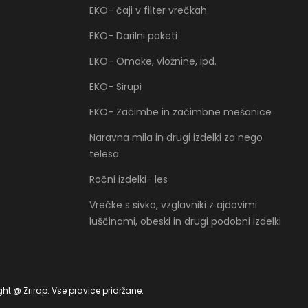
EKO- čaji v filter vrečkah
EKO- Darilni paketi
EKO- Omake, vložnine, ipd.
EKO- Sirupi
EKO- Začimbe in začimbne mešanice
Naravna mila in drugi izdelki za nego
telesa
Ročni izdelki- les
Vrečke s sivko, vzglavniki z ajdovimi
luščinami, obeski in drugi podobni izdelki
ht @ Zrirap. Vse pravice pridržane.