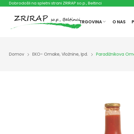
Dobrodošli na spletni strani ZRIRAP so.p., Beltinci
TRGOVINA
O NAS
Domov
EKO- Omake, Vložnine, Ipd.
Paradižnikova Oma