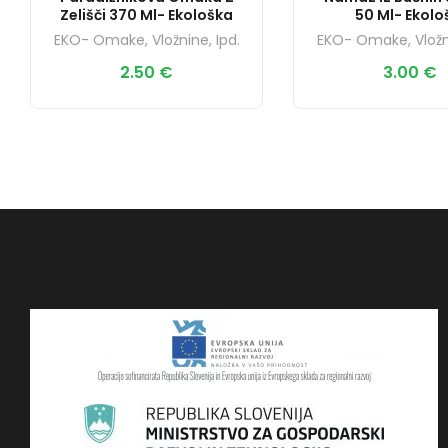
Zelišči 370 Ml- Ekološka
50 Ml- Ekolo
EKO- Omake, Vložnine, Ipd.
EKO- Omake, Vložni
2.50
€
3.00
€