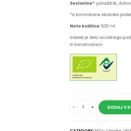
Sestavine*
: paradižnik, dobra
*iz kontrolirane ekološke prid
Neto količina
: 500 ml
Izdelek je delo socialnega po
in konzervansov
DODAJ V 
CATEGORY:
EKO- Omake, Vložn