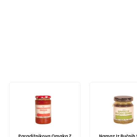
Paradižnikova Omaka Z
Namaz Iz Bučnih