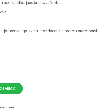
 misel, bazilika, jabolčni kis, začimbe
elave
djetja, naravnega izvora, brez dodanih umetnih arom, barvil
A
KOŠARICO
l
t
e
ine, Ipd.