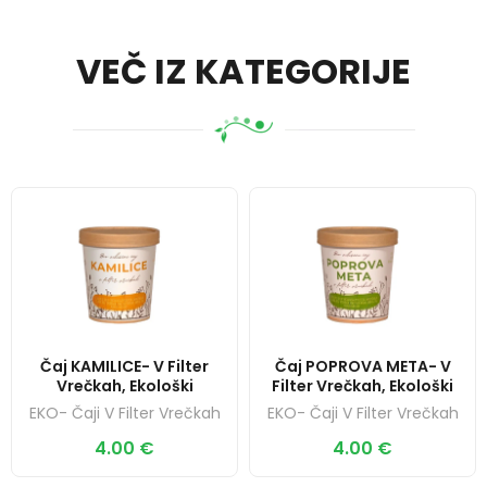
t
i
VEČ IZ KATEGORIJE
v
e
:
Čaj KAMILICE- V Filter
Čaj POPROVA META- V
Vrečkah, Ekološki
Filter Vrečkah, Ekološki
EKO- Čaji V Filter Vrečkah
EKO- Čaji V Filter Vrečkah
4.00
€
4.00
€