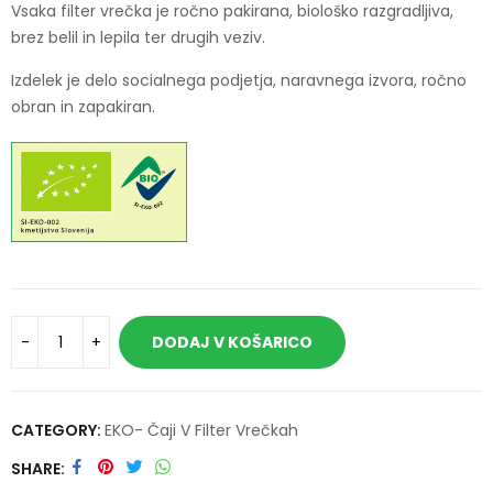
Vsaka filter vrečka je ročno pakirana, biološko razgradljiva,
brez belil in lepila ter drugih veziv.
Izdelek je delo socialnega podjetja, naravnega izvora, ročno
obran in zapakiran.
A
DODAJ V KOŠARICO
l
t
e
CATEGORY:
EKO- Čaji V Filter Vrečkah
r
n
SHARE
a